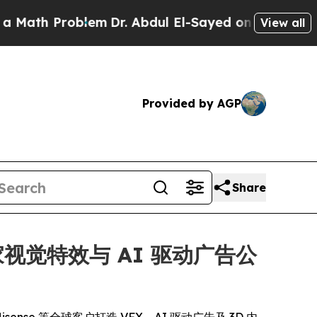
 Problem
Dr. Abdul El-Sayed on Historic Michigan 
View all
Provided by AGP
Share
家视觉特效与 AI 驱动广告公