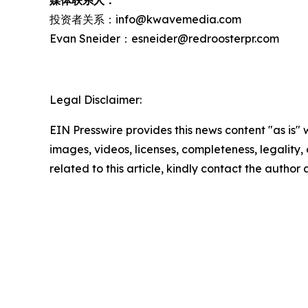
媒体联系人：
投资者关系：info@kwavemedia.com
Evan Sneider：esneider@redroosterpr.com
Legal Disclaimer:
EIN Presswire provides this news content "as is" 
images, videos, licenses, completeness, legality, o
related to this article, kindly contact the author