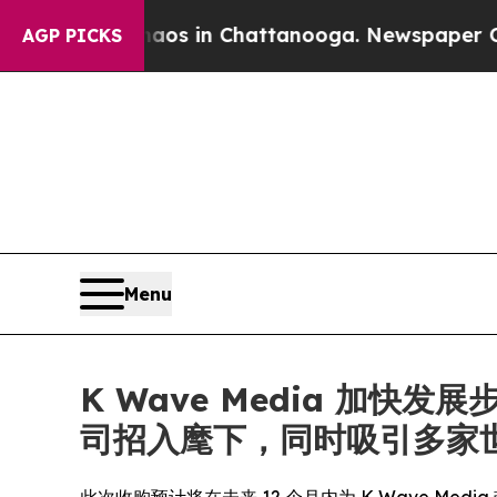
apse
Chaos in Chattanooga. Newspaper Owner Call
AGP PICKS
Menu
K Wave Media 加
司招入麾下，同时吸引多家