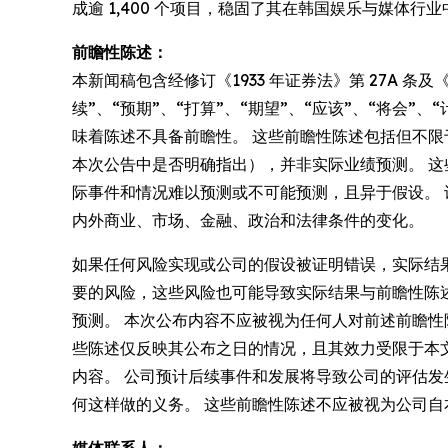
成逾 1,400 个项目，稳固了其在韩国娱乐与媒体
前瞻性陈述：
本新闻稿包含经修订《1933 年证券法》第 27A 条及
续”、“预期”、“打算”、“期望”、“应该”、“将会
味着陈述不具备前瞻性。 这些前瞻性陈述包括但不
本次公告中是否明确指出），并非实际业绩预测。 
际事件和情况难以预测或不可能预测，且异于假设。
内外商业、市场、金融、政治和法律条件的变化。
如果任何风险实现或公司的假设被证明错误，实际结
要的风险，这些风险也可能导致实际结果与前瞻性陈
预测。 本次公布内容不应被视为任何人对前述前瞻
些陈述仅反映其公布之日的情况，且其效力受限于本文警示声明及
内容。 公司预计后续事件和发展将导致公司的评估
何这样做的义务。 这些前瞻性陈述不应被视为公司自